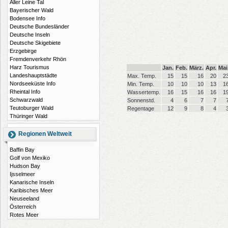
Aller Leine Tal
Bayerischer Wald
Bodensee Info
Deutsche Bundesländer
Deutsche Inseln
Deutsche Skigebiete
Erzgebirge
Fremdenverkehr Rhön
Harz Tourismus
Jan.
Feb.
März.
Apr.
Mai
Landeshauptstädte
Max. Temp.
15
15
16
20
2
Nordseeküste Info
Min. Temp.
10
10
10
13
1
Rheintal Info
Wassertemp.
16
15
16
16
1
Schwarzwald
Sonnenstd.
4
6
7
7
Teutoburger Wald
Regentage
12
9
8
4
Thüringer Wald
Regionen Weltweit
Baffin Bay
Golf von Mexiko
Hudson Bay
Ijsselmeer
Kanarische Inseln
Karibisches Meer
Neuseeland
Österreich
Rotes Meer