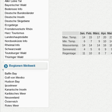
Aller Leine Tal
Bayerischer Wald
Bodensee Info
Deutsche Bundesländer
Deutsche Inseln
Deutsche Skigebiete
Erzgebirge
Fremdenverkehr Rhön
Harz Tourismus
Jan.
Feb.
März.
Apr.
Mai
Landeshauptstädte
Max. Temp.
14
15
17
20
2
Nordseeküste Info
Min. Temp.
6
7
9
10
1
Rheintal Info
Wassertemp.
14
14
14
16
1
Schwarzwald
Sonnenstd.
4
5
6
9
Teutoburger Wald
Regentage
11
10
8
7
Thüringer Wald
Regionen Weltweit
Baffin Bay
Golf von Mexiko
Hudson Bay
Ijsselmeer
Kanarische Inseln
Karibisches Meer
Neuseeland
Österreich
Rotes Meer