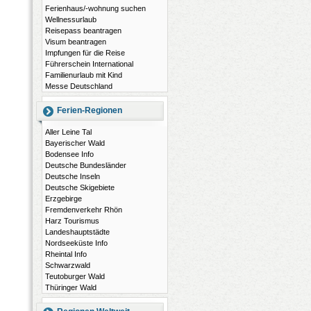
Ferienhaus/-wohnung suchen
Wellnessurlaub
Reisepass beantragen
Visum beantragen
Impfungen für die Reise
Führerschein International
Familienurlaub mit Kind
Messe Deutschland
Ferien-Regionen
Aller Leine Tal
Bayerischer Wald
Bodensee Info
Deutsche Bundesländer
Deutsche Inseln
Deutsche Skigebiete
Erzgebirge
Fremdenverkehr Rhön
Harz Tourismus
Landeshauptstädte
Nordseeküste Info
Rheintal Info
Schwarzwald
Teutoburger Wald
Thüringer Wald