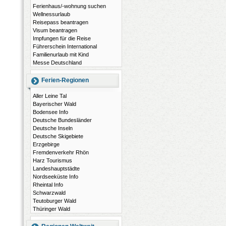
Ferienhaus/-wohnung suchen
Wellnessurlaub
Reisepass beantragen
Visum beantragen
Impfungen für die Reise
Führerschein International
Familienurlaub mit Kind
Messe Deutschland
Ferien-Regionen
Aller Leine Tal
Bayerischer Wald
Bodensee Info
Deutsche Bundesländer
Deutsche Inseln
Deutsche Skigebiete
Erzgebirge
Fremdenverkehr Rhön
Harz Tourismus
Landeshauptstädte
Nordseeküste Info
Rheintal Info
Schwarzwald
Teutoburger Wald
Thüringer Wald