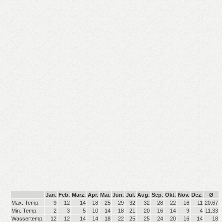
Jan.
Feb.
März.
Apr.
Mai.
Jun.
Jul.
Aug.
Sep.
Okt.
Nov.
Dez.
Ø
Max. Temp.
9
12
14
18
25
29
32
32
28
22
16
11
20.67
Min. Temp.
2
3
5
10
14
18
21
20
16
14
9
4
11.33
Wassertemp.
12
12
14
14
18
22
25
25
24
20
16
14
18