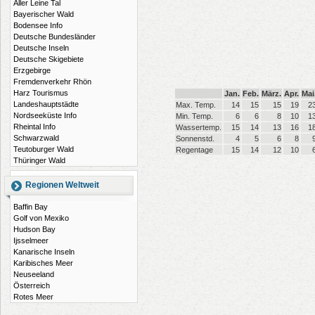
Aller Leine Tal
Bayerischer Wald
Bodensee Info
Deutsche Bundesländer
Deutsche Inseln
Deutsche Skigebiete
Erzgebirge
Fremdenverkehr Rhön
Harz Tourismus
Jan.
Feb.
März.
Apr.
Mai
Landeshauptstädte
Max. Temp.
14
15
15
19
2
Nordseeküste Info
Min. Temp.
6
6
8
10
1
Rheintal Info
Wassertemp.
15
14
13
16
1
Schwarzwald
Sonnenstd.
4
5
6
8
Teutoburger Wald
Regentage
15
14
12
10
Thüringer Wald
Regionen Weltweit
Baffin Bay
Golf von Mexiko
Hudson Bay
Ijsselmeer
Kanarische Inseln
Karibisches Meer
Neuseeland
Österreich
Rotes Meer