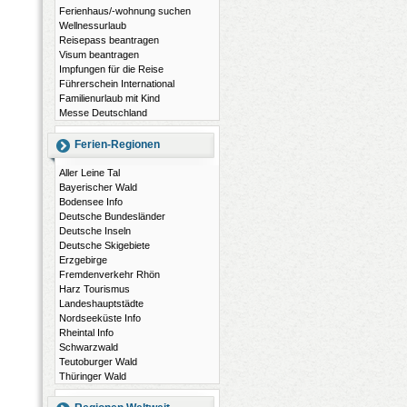
Ferienhaus/-wohnung suchen
Wellnessurlaub
Reisepass beantragen
Visum beantragen
Impfungen für die Reise
Führerschein International
Familienurlaub mit Kind
Messe Deutschland
Ferien-Regionen
Aller Leine Tal
Bayerischer Wald
Bodensee Info
Deutsche Bundesländer
Deutsche Inseln
Deutsche Skigebiete
Erzgebirge
Fremdenverkehr Rhön
Harz Tourismus
Landeshauptstädte
Nordseeküste Info
Rheintal Info
Schwarzwald
Teutoburger Wald
Thüringer Wald