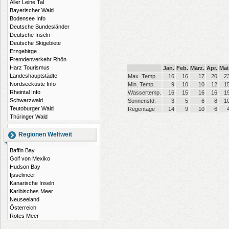
Aller Leine Tal
Bayerischer Wald
Bodensee Info
Deutsche Bundesländer
Deutsche Inseln
Deutsche Skigebiete
Erzgebirge
Fremdenverkehr Rhön
Harz Tourismus
Jan.
Feb.
März.
Apr.
Mai
Landeshauptstädte
Max. Temp.
16
16
17
20
2
Nordseeküste Info
Min. Temp.
9
10
10
12
1
Rheintal Info
Wassertemp.
16
15
16
16
1
Schwarzwald
Sonnenstd.
3
5
6
8
1
Teutoburger Wald
Regentage
14
9
10
6
Thüringer Wald
Regionen Weltweit
Baffin Bay
Golf von Mexiko
Hudson Bay
Ijsselmeer
Kanarische Inseln
Karibisches Meer
Neuseeland
Österreich
Rotes Meer