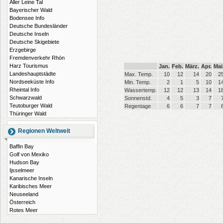
Aller Leine Tal
Bayerischer Wald
Bodensee Info
Deutsche Bundesländer
Deutsche Inseln
Deutsche Skigebiete
Erzgebirge
Fremdenverkehr Rhön
Harz Tourismus
Jan.
Feb.
März.
Apr.
Mai
Landeshauptstädte
Max. Temp.
10
12
14
20
2
Nordseeküste Info
Min. Temp.
2
1
5
10
1
Rheintal Info
Wassertemp.
12
12
13
14
1
Schwarzwald
Sonnenstd.
4
5
3
7
Teutoburger Wald
Regentage
6
6
7
7
Thüringer Wald
Regionen Weltweit
Baffin Bay
Golf von Mexiko
Hudson Bay
Ijsselmeer
Kanarische Inseln
Karibisches Meer
Neuseeland
Österreich
Rotes Meer