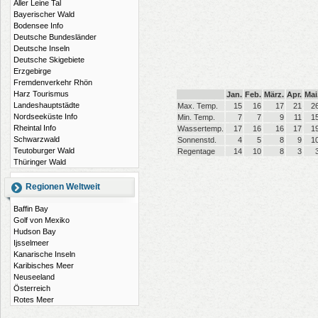
Aller Leine Tal
Bayerischer Wald
Bodensee Info
Deutsche Bundesländer
Deutsche Inseln
Deutsche Skigebiete
Erzgebirge
Fremdenverkehr Rhön
Harz Tourismus
Jan.
Feb.
März.
Apr.
Mai
Landeshauptstädte
Max. Temp.
15
16
17
21
2
Nordseeküste Info
Min. Temp.
7
7
9
11
1
Rheintal Info
Wassertemp.
17
16
16
17
1
Schwarzwald
Sonnenstd.
4
5
8
9
1
Teutoburger Wald
Regentage
14
10
8
3
Thüringer Wald
Regionen Weltweit
Baffin Bay
Golf von Mexiko
Hudson Bay
Ijsselmeer
Kanarische Inseln
Karibisches Meer
Neuseeland
Österreich
Rotes Meer