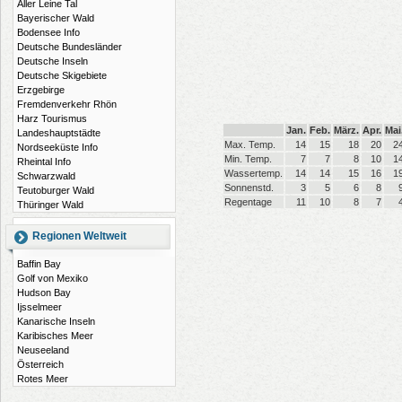
Aller Leine Tal
Bayerischer Wald
Bodensee Info
Deutsche Bundesländer
Deutsche Inseln
Deutsche Skigebiete
Erzgebirge
Fremdenverkehr Rhön
Harz Tourismus
Jan.
Feb.
März.
Apr.
Mai
Landeshauptstädte
Max. Temp.
14
15
18
20
2
Nordseeküste Info
Min. Temp.
7
7
8
10
1
Rheintal Info
Wassertemp.
14
14
15
16
1
Schwarzwald
Sonnenstd.
3
5
6
8
Teutoburger Wald
Regentage
11
10
8
7
Thüringer Wald
Regionen Weltweit
Baffin Bay
Golf von Mexiko
Hudson Bay
Ijsselmeer
Kanarische Inseln
Karibisches Meer
Neuseeland
Österreich
Rotes Meer