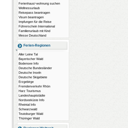
Ferienhaus/-wohnung suchen
Wellnessurlaub
Reisepass beantragen
Visum beantragen
Impfungen für die Reise
Führerschein International
Familienurlaub mit Kind
Messe Deutschland
Ferien-Regionen
Aller Leine Tal
Bayerischer Wald
Bodensee Info
Deutsche Bundesländer
Deutsche Inseln
Deutsche Skigebiete
Erzgebirge
Fremdenverkehr Rhön
Harz Tourismus
Landeshauptstädte
Nordseeküste Info
Rheintal Info
Schwarzwald
Teutoburger Wald
Thüringer Wald