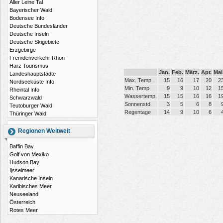
Aller Leine Tal
Bayerischer Wald
Bodensee Info
Deutsche Bundesländer
Deutsche Inseln
Deutsche Skigebiete
Erzgebirge
Fremdenverkehr Rhön
Harz Tourismus
Jan.
Feb.
März.
Apr.
Mai
Landeshauptstädte
Max. Temp.
15
16
17
20
2
Nordseeküste Info
Min. Temp.
9
9
10
12
1
Rheintal Info
Wassertemp.
15
15
16
16
1
Schwarzwald
Sonnenstd.
3
5
6
8
Teutoburger Wald
Regentage
14
9
10
6
Thüringer Wald
Regionen Weltweit
Baffin Bay
Golf von Mexiko
Hudson Bay
Ijsselmeer
Kanarische Inseln
Karibisches Meer
Neuseeland
Österreich
Rotes Meer