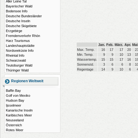
Aller Leine Tal
Bayerischer Wald
Bodensee Info
Deutsche Bundesländer
Deutsche Inseln
Deutsche Skigebiete
Erzgebirge
Fremdenverkehr Rhön
Harz Tourismus
Jan.
Feb.
März.
Apr.
Mai
Landeshauptstädte
Max. Temp.
16
17
17
20
2
Nordseeküste Info
Min. Temp.
9
9
10
13
1
Rheintal Info
Wassertemp.
15
15
17
16
1
Schwarzwald
Sonnenstd.
3
6
6
8
1
Teutoburger Wald
Regentage
14
9
10
6
Thüringer Wald
Regionen Weltweit
Baffin Bay
Golf von Mexiko
Hudson Bay
Ijsselmeer
Kanarische Inseln
Karibisches Meer
Neuseeland
Österreich
Rotes Meer