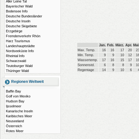
Aller Leine Tal
Bayerischer Wald
Bodensee Info
Deutsche Bundesländer
Deutsche Inseln
Deutsche Skigebiete
Erzgebirge
Fremdenverkehr Rhön
Harz Tourismus
Jan.
Feb.
März.
Apr.
Mai
Landeshauptstädte
Max. Temp.
16
16
17
20
2
Nordseeküste Info
Min. Temp.
9
9
10
12
1
Rheintal Info
Wassertemp.
17
16
15
17
1
Schwarzwald
Sonnenstd.
6
8
8
9
1
Teutoburger Wald
Regentage
14
9
10
6
Thüringer Wald
Regionen Weltweit
Baffin Bay
Golf von Mexiko
Hudson Bay
Ijsselmeer
Kanarische Inseln
Karibisches Meer
Neuseeland
Österreich
Rotes Meer