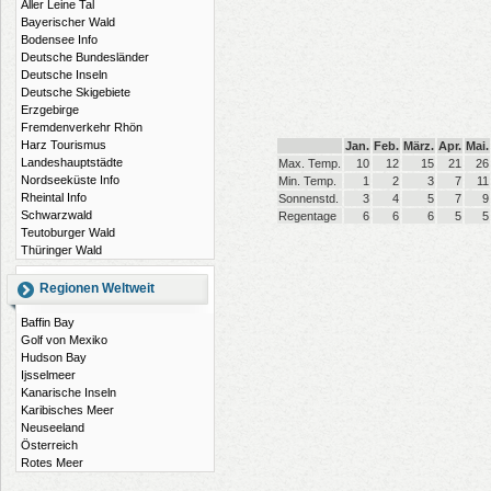
Aller Leine Tal
Bayerischer Wald
Bodensee Info
Deutsche Bundesländer
Deutsche Inseln
Deutsche Skigebiete
Erzgebirge
Fremdenverkehr Rhön
Harz Tourismus
Jan.
Feb.
März.
Apr.
Mai.
Landeshauptstädte
Max. Temp.
10
12
15
21
26
Nordseeküste Info
Min. Temp.
1
2
3
7
11
Rheintal Info
Sonnenstd.
3
4
5
7
9
Schwarzwald
Regentage
6
6
6
5
5
Teutoburger Wald
Thüringer Wald
Regionen Weltweit
Baffin Bay
Golf von Mexiko
Hudson Bay
Ijsselmeer
Kanarische Inseln
Karibisches Meer
Neuseeland
Österreich
Rotes Meer