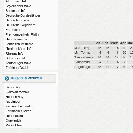
Aller Leine Tal
Bayerischer Wald
Bodensee Info
Deutsche Bundesländer
Deutsche Inseln
Deutsche Skigebiete
Erzgebirge
Fremdenverkehr Rhön
Harz Tourismus
Jan.
Feb.
März.
Apr.
Mai
Landeshauptstädte
Max. Temp.
15
15
15
19
2
Nordseeküste Info
Min. Temp.
6
6
8
10
1
Rheintal Info
Wassertemp.
14
14
14
16
1
Schwarzwald
Sonnenstd.
4
5
6
8
Teutoburger Wald
Regentage
15
14
12
10
Thüringer Wald
Regionen Weltweit
Baffin Bay
Golf von Mexiko
Hudson Bay
Ijsselmeer
Kanarische Inseln
Karibisches Meer
Neuseeland
Österreich
Rotes Meer