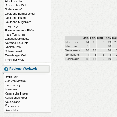
Aller Leine Tal
Bayerischer Wald
Bodensee Info
Deutsche Bundesländer
Deutsche Inseln
Deutsche Skigebiete
Erzgebirge
Fremdenverkehr Rhön
Harz Tourismus
Jan.
Feb.
März.
Apr.
Mai
Landeshauptstädte
Max. Temp.
14
15
16
19
2
Nordseeküste Info
Min. Temp.
5
6
8
10
1
Rheintal Info
Wassertemp.
14
14
14
16
1
Schwarzwald
Sonnenstd.
4
5
6
8
Teutoburger Wald
Regentage
15
14
12
10
Thüringer Wald
Regionen Weltweit
Baffin Bay
Golf von Mexiko
Hudson Bay
Ijsselmeer
Kanarische Inseln
Karibisches Meer
Neuseeland
Österreich
Rotes Meer