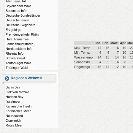
Aller Leine Tal
Bayerischer Wald
Bodensee Info
Deutsche Bundesländer
Deutsche Inseln
Deutsche Skigebiete
Erzgebirge
Fremdenverkehr Rhön
Harz Tourismus
Jan.
Feb.
März.
Apr.
Mai
Landeshauptstädte
Max. Temp.
14
15
16
19
2
Nordseeküste Info
Min. Temp.
6
6
7
10
1
Rheintal Info
Wassertemp.
14
15
14
16
1
Schwarzwald
Sonnenstd.
4
5
6
8
Teutoburger Wald
Regentage
15
14
12
10
Thüringer Wald
Regionen Weltweit
Baffin Bay
Golf von Mexiko
Hudson Bay
Ijsselmeer
Kanarische Inseln
Karibisches Meer
Neuseeland
Österreich
Rotes Meer