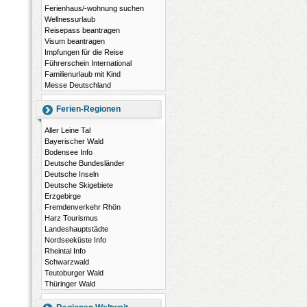
Ferienhaus/-wohnung suchen
Wellnessurlaub
Reisepass beantragen
Visum beantragen
Impfungen für die Reise
Führerschein International
Familienurlaub mit Kind
Messe Deutschland
Ferien-Regionen
Aller Leine Tal
Bayerischer Wald
Bodensee Info
Deutsche Bundesländer
Deutsche Inseln
Deutsche Skigebiete
Erzgebirge
Fremdenverkehr Rhön
Harz Tourismus
Landeshauptstädte
Nordseeküste Info
Rheintal Info
Schwarzwald
Teutoburger Wald
Thüringer Wald