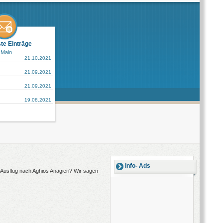
ste Einträge
 Main
21.10.2021
21.09.2021
21.09.2021
19.08.2021
Info- Ads
n Ausflug nach Aghios Anagieri? Wir sagen