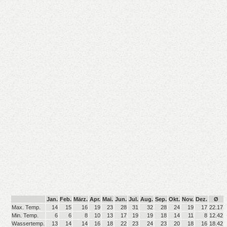
Jan.
Feb.
März.
Apr.
Mai.
Jun.
Jul.
Aug.
Sep.
Okt.
Nov.
Dez.
Ø
Max. Temp.
14
15
16
19
23
28
31
32
28
24
19
17
22.17
Min. Temp.
6
6
8
10
13
17
19
19
18
14
11
8
12.42
Wassertemp.
13
14
14
16
18
22
23
24
23
20
18
16
18.42