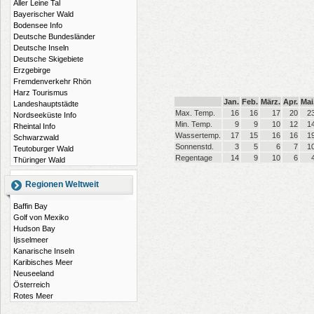
Aller Leine Tal
Bayerischer Wald
Bodensee Info
Deutsche Bundesländer
Deutsche Inseln
Deutsche Skigebiete
Erzgebirge
Fremdenverkehr Rhön
Harz Tourismus
Jan.
Feb.
März.
Apr.
Mai
Landeshauptstädte
Max. Temp.
16
16
17
20
2
Nordseeküste Info
Min. Temp.
9
9
10
12
1
Rheintal Info
Wassertemp.
17
15
16
16
1
Schwarzwald
Sonnenstd.
3
5
6
7
1
Teutoburger Wald
Regentage
14
9
10
6
Thüringer Wald
Regionen Weltweit
Baffin Bay
Golf von Mexiko
Hudson Bay
Ijsselmeer
Kanarische Inseln
Karibisches Meer
Neuseeland
Österreich
Rotes Meer