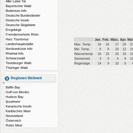
Aller Leine Tal
Bayerischer Wald
Bodensee Info
Deutsche Bundesländer
Deutsche Inseln
Deutsche Skigebiete
Erzgebirge
Fremdenverkehr Rhön
Harz Tourismus
Jan.
Feb.
März.
Apr.
Mai
Landeshauptstädte
Max. Temp.
16
16
17
20
2
Nordseeküste Info
Min. Temp.
9
9
10
12
1
Rheintal Info
Wassertemp.
16
15
16
16
1
Schwarzwald
Sonnenstd.
3
5
6
8
1
Teutoburger Wald
Regentage
14
9
10
6
Thüringer Wald
Regionen Weltweit
Baffin Bay
Golf von Mexiko
Hudson Bay
Ijsselmeer
Kanarische Inseln
Karibisches Meer
Neuseeland
Österreich
Rotes Meer