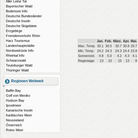
Aller Leine Tal
Bayerischer Wald
Bodensee Info
Deutsche Bundesländer
Deutsche Inseln
Deutsche Skigebiete
Erzgebirge
Fremdenverkehr Rhön
Harz Tourismus
Jan.
Feb.
März.
Apr.
Mai.
Landeshauptstädte
Max. Temp.
30.1
30.5
30.7
30.8
29.7
Nordseeküste Info
Min. Temp.
24.2
24.3
24.3
24.4
23.8
Rheintal Info
Sonnenstd.
4.8
5.0
4.2
4.3
4.1
Schwarzwald
Regentage
13
10
15
13
8
Teutoburger Wald
Thüringer Wald
Regionen Weltweit
Baffin Bay
Golf von Mexiko
Hudson Bay
Ijsselmeer
Kanarische Inseln
Karibisches Meer
Neuseeland
Österreich
Rotes Meer