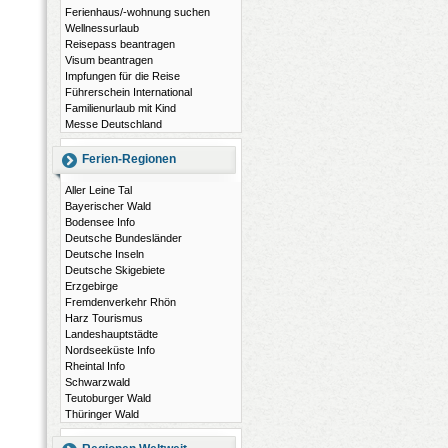
Ferienhaus/-wohnung suchen
Wellnessurlaub
Reisepass beantragen
Visum beantragen
Impfungen für die Reise
Führerschein International
Familienurlaub mit Kind
Messe Deutschland
Ferien-Regionen
Aller Leine Tal
Bayerischer Wald
Bodensee Info
Deutsche Bundesländer
Deutsche Inseln
Deutsche Skigebiete
Erzgebirge
Fremdenverkehr Rhön
Harz Tourismus
Landeshauptstädte
Nordseeküste Info
Rheintal Info
Schwarzwald
Teutoburger Wald
Thüringer Wald