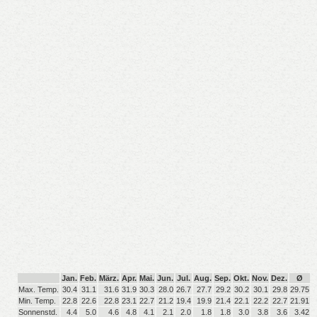
Jan.
Feb.
März.
Apr.
Mai.
Jun.
Jul.
Aug.
Sep.
Okt.
Nov.
Dez.
Ø
Max. Temp.
30.4
31.1
31.6
31.9
30.3
28.0
26.7
27.7
29.2
30.2
30.1
29.8
29.75
Min. Temp.
22.8
22.6
22.8
23.1
22.7
21.2
19.4
19.9
21.4
22.1
22.2
22.7
21.91
Sonnenstd.
4.4
5.0
4.6
4.8
4.1
2.1
2.0
1.8
1.8
3.0
3.8
3.6
3.42