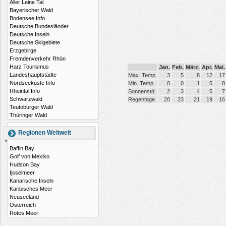
Aller Leine Tal
Bayerischer Wald
Bodensee Info
Deutsche Bundesländer
Deutsche Inseln
Deutsche Skigebiete
Erzgebirge
Fremdenverkehr Rhön
Harz Tourismus
Jan.
Feb.
März.
Apr.
Mai.
Landeshauptstädte
Max. Temp.
3
5
8
12
17
Nordseeküste Info
Min. Temp.
0
0
1
5
8
Rheintal Info
Sonnenstd.
2
3
4
5
7
Schwarzwald
Regentage
20
23
21
19
16
Teutoburger Wald
Thüringer Wald
Regionen Weltweit
Baffin Bay
Golf von Mexiko
Hudson Bay
Ijsselmeer
Kanarische Inseln
Karibisches Meer
Neuseeland
Österreich
Rotes Meer