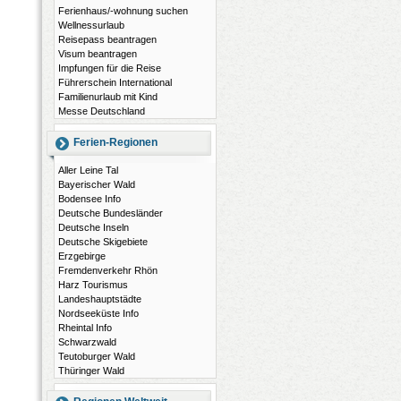
Ferienhaus/-wohnung suchen
Wellnessurlaub
Reisepass beantragen
Visum beantragen
Impfungen für die Reise
Führerschein International
Familienurlaub mit Kind
Messe Deutschland
Ferien-Regionen
Aller Leine Tal
Bayerischer Wald
Bodensee Info
Deutsche Bundesländer
Deutsche Inseln
Deutsche Skigebiete
Erzgebirge
Fremdenverkehr Rhön
Harz Tourismus
Landeshauptstädte
Nordseeküste Info
Rheintal Info
Schwarzwald
Teutoburger Wald
Thüringer Wald