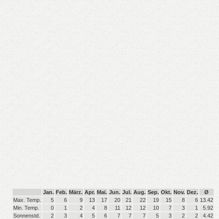
Jan.
Feb.
März.
Apr.
Mai.
Jun.
Jul.
Aug.
Sep.
Okt.
Nov.
Dez.
Ø
Max. Temp.
5
6
9
13
17
20
21
22
19
15
8
6
13.42
Min. Temp.
0
1
2
4
8
11
12
12
10
7
3
1
5.92
Sonnenstd.
2
3
4
5
6
7
7
7
5
3
2
2
4.42