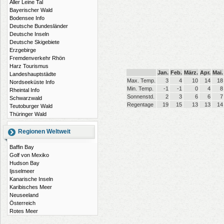
Aller Leine Tal
Bayerischer Wald
Bodensee Info
Deutsche Bundesländer
Deutsche Inseln
Deutsche Skigebiete
Erzgebirge
Fremdenverkehr Rhön
Harz Tourismus
Jan.
Feb.
März.
Apr.
Mai.
Landeshauptstädte
Max. Temp.
3
4
10
14
18
Nordseeküste Info
Min. Temp.
-1
-1
0
4
8
Rheintal Info
Sonnenstd.
2
3
6
6
7
Schwarzwald
Regentage
19
15
13
13
14
Teutoburger Wald
Thüringer Wald
Regionen Weltweit
Baffin Bay
Golf von Mexiko
Hudson Bay
Ijsselmeer
Kanarische Inseln
Karibisches Meer
Neuseeland
Österreich
Rotes Meer