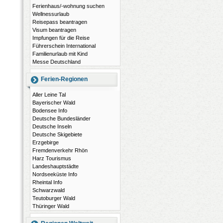
Ferienhaus/-wohnung suchen
Wellnessurlaub
Reisepass beantragen
Visum beantragen
Impfungen für die Reise
Führerschein International
Familienurlaub mit Kind
Messe Deutschland
Ferien-Regionen
Aller Leine Tal
Bayerischer Wald
Bodensee Info
Deutsche Bundesländer
Deutsche Inseln
Deutsche Skigebiete
Erzgebirge
Fremdenverkehr Rhön
Harz Tourismus
Landeshauptstädte
Nordseeküste Info
Rheintal Info
Schwarzwald
Teutoburger Wald
Thüringer Wald