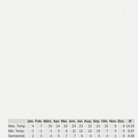
Jan.
Feb.
März.
Apr.
Mai.
Jun.
Jul.
Aug.
Sep.
Okt.
Nov.
Dez.
Ø
Max. Temp.
4
7
10
14
18
23
23
22
21
15
9
6
14.33
Min. Temp.
-1
-1
2
5
8
11
12
12
10
7
3
0
5.67
Sonnenstd.
2
3
4
5
7
7
5
6
5
4
1
0
4.08