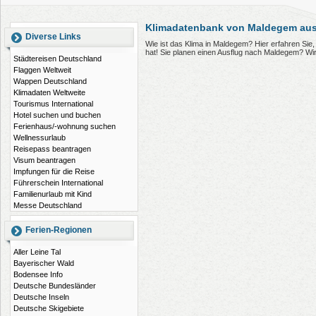
Klimadatenbank von Maldegem aus
Diverse Links
Wie ist das Klima in Maldegem? Hier erfahren Si
hat! Sie planen einen Ausflug nach Maldegem? Wi
Städtereisen Deutschland
Flaggen Weltweit
Wappen Deutschland
Klimadaten Weltweite
Tourismus International
Hotel suchen und buchen
Ferienhaus/-wohnung suchen
Wellnessurlaub
Reisepass beantragen
Visum beantragen
Impfungen für die Reise
Führerschein International
Familienurlaub mit Kind
Messe Deutschland
Ferien-Regionen
Aller Leine Tal
Bayerischer Wald
Bodensee Info
Deutsche Bundesländer
Deutsche Inseln
Deutsche Skigebiete