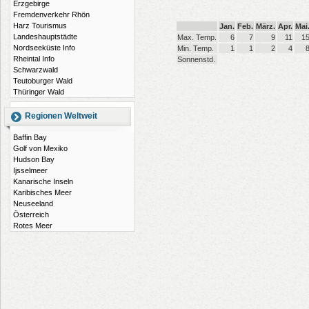
Erzgebirge
Fremdenverkehr Rhön
Harz Tourismus
Jan.
Feb.
März.
Apr.
Mai
Landeshauptstädte
Max. Temp.
6
7
9
11
1
Nordseeküste Info
Min. Temp.
1
1
2
4
Rheintal Info
Sonnenstd.
Schwarzwald
Teutoburger Wald
Thüringer Wald
Regionen Weltweit
Baffin Bay
Golf von Mexiko
Hudson Bay
Ijsselmeer
Kanarische Inseln
Karibisches Meer
Neuseeland
Österreich
Rotes Meer