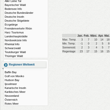
Aller Leine Tal
Bayerischer Wald
Bodensee Info
Deutsche Bundesländer
Deutsche Inseln
Deutsche Skigebiete
Erzgebirge
Fremdenverkehr Rhön
Harz Tourismus
Jan.
Feb.
März.
Apr.
Mai.
Landeshauptstädte
Max. Temp.
3
7
10
14
18
Nordseeküste Info
Min. Temp.
-1
0
2
5
8
Rheintal Info
Sonnenstd.
2
3
4
5
7
Schwarzwald
Regentage
23
17
15
16
15
Teutoburger Wald
Thüringer Wald
Regionen Weltweit
Baffin Bay
Golf von Mexiko
Hudson Bay
Ijsselmeer
Kanarische Inseln
Karibisches Meer
Neuseeland
Österreich
Rotes Meer