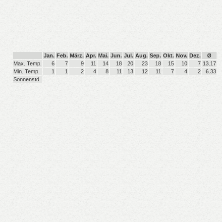
Jan.
Feb.
März.
Apr.
Mai.
Jun.
Jul.
Aug.
Sep.
Okt.
Nov.
Dez.
Ø
Max. Temp.
6
7
9
11
14
18
20
23
18
15
10
7
13.17
Min. Temp.
1
1
2
4
8
11
13
12
11
7
4
2
6.33
Sonnenstd.