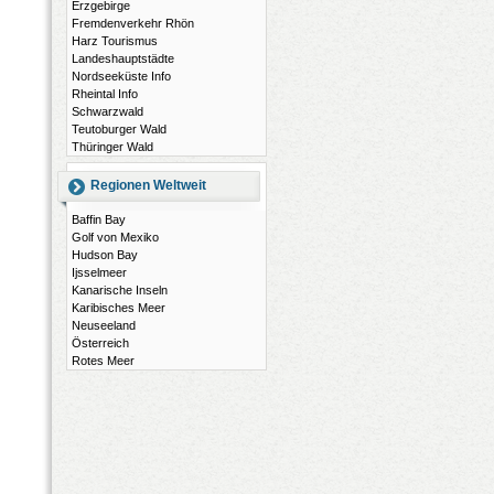
Erzgebirge
Fremdenverkehr Rhön
Harz Tourismus
Landeshauptstädte
Nordseeküste Info
Rheintal Info
Schwarzwald
Teutoburger Wald
Thüringer Wald
Regionen Weltweit
Baffin Bay
Golf von Mexiko
Hudson Bay
Ijsselmeer
Kanarische Inseln
Karibisches Meer
Neuseeland
Österreich
Rotes Meer