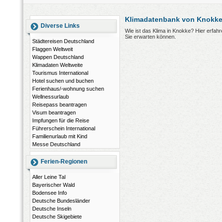
Klimadatenbank von Knokke
Diverse Links
Wie ist das Klima in Knokke? Hier erfa
Sie erwarten können.
Städtereisen Deutschland
Flaggen Weltweit
Wappen Deutschland
Klimadaten Weltweite
Tourismus International
Hotel suchen und buchen
Ferienhaus/-wohnung suchen
Wellnessurlaub
Reisepass beantragen
Visum beantragen
Impfungen für die Reise
Führerschein International
Familienurlaub mit Kind
Messe Deutschland
Ferien-Regionen
Aller Leine Tal
Bayerischer Wald
Bodensee Info
Deutsche Bundesländer
Deutsche Inseln
Deutsche Skigebiete