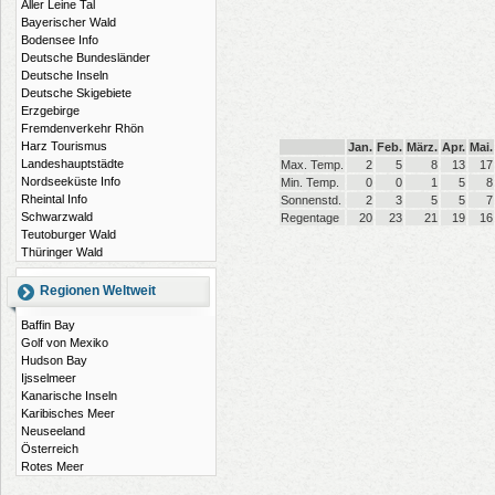
Aller Leine Tal
Bayerischer Wald
Bodensee Info
Deutsche Bundesländer
Deutsche Inseln
Deutsche Skigebiete
Erzgebirge
Fremdenverkehr Rhön
Harz Tourismus
Jan.
Feb.
März.
Apr.
Mai.
Landeshauptstädte
Max. Temp.
2
5
8
13
17
Nordseeküste Info
Min. Temp.
0
0
1
5
8
Rheintal Info
Sonnenstd.
2
3
5
5
7
Schwarzwald
Regentage
20
23
21
19
16
Teutoburger Wald
Thüringer Wald
Regionen Weltweit
Baffin Bay
Golf von Mexiko
Hudson Bay
Ijsselmeer
Kanarische Inseln
Karibisches Meer
Neuseeland
Österreich
Rotes Meer