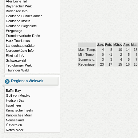
Aller Leine Tal
Bayerischer Wald
Bodensee Info
Deutsche Bundesländer
Deutsche Inseln
Deutsche Skigebiete
Erzgebirge
Fremdenverkehr Rhön
Harz Tourismus
Jan.
Feb.
März.
Apr.
Mai.
Landeshauptstädte
Max. Temp.
4
8
10
14
18
Nordseeküste Info
Min. Temp.
0
-1
2
5
8
Rheintal Info
Sonnenstd.
3
3
4
5
7
Schwarzwald
Regentage
23
17
15
16
15
Teutoburger Wald
Thüringer Wald
Regionen Weltweit
Baffin Bay
Golf von Mexiko
Hudson Bay
Ijsselmeer
Kanarische Inseln
Karibisches Meer
Neuseeland
Österreich
Rotes Meer