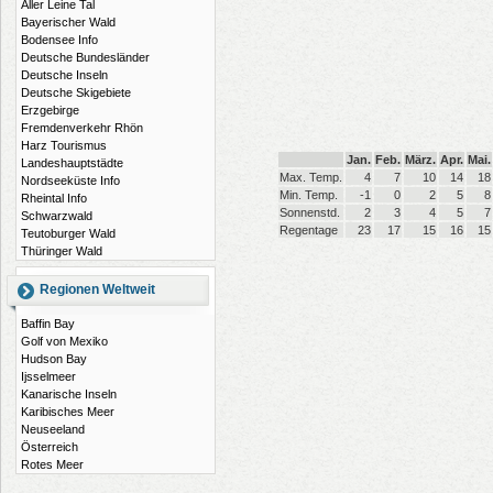
Aller Leine Tal
Bayerischer Wald
Bodensee Info
Deutsche Bundesländer
Deutsche Inseln
Deutsche Skigebiete
Erzgebirge
Fremdenverkehr Rhön
Harz Tourismus
Jan.
Feb.
März.
Apr.
Mai.
Landeshauptstädte
Max. Temp.
4
7
10
14
18
Nordseeküste Info
Min. Temp.
-1
0
2
5
8
Rheintal Info
Sonnenstd.
2
3
4
5
7
Schwarzwald
Regentage
23
17
15
16
15
Teutoburger Wald
Thüringer Wald
Regionen Weltweit
Baffin Bay
Golf von Mexiko
Hudson Bay
Ijsselmeer
Kanarische Inseln
Karibisches Meer
Neuseeland
Österreich
Rotes Meer