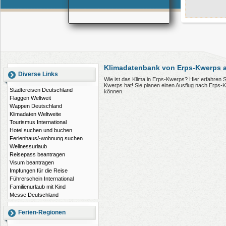
Klimadatenbank von Erps-Kwerps a
Diverse Links
Wie ist das Klima in Erps-Kwerps? Hier erfahren 
Kwerps hat! Sie planen einen Ausflug nach Erps-
Städtereisen Deutschland
können.
Flaggen Weltweit
Wappen Deutschland
Klimadaten Weltweite
Tourismus International
Hotel suchen und buchen
Ferienhaus/-wohnung suchen
Wellnessurlaub
Reisepass beantragen
Visum beantragen
Impfungen für die Reise
Führerschein International
Familienurlaub mit Kind
Messe Deutschland
Ferien-Regionen