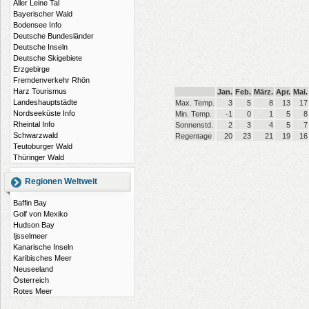
Aller Leine Tal
Bayerischer Wald
Bodensee Info
Deutsche Bundesländer
Deutsche Inseln
Deutsche Skigebiete
Erzgebirge
Fremdenverkehr Rhön
Harz Tourismus
Jan.
Feb.
März.
Apr.
Mai.
Landeshauptstädte
Max. Temp.
3
5
8
13
17
Nordseeküste Info
Min. Temp.
-1
0
1
5
8
Rheintal Info
Sonnenstd.
2
3
4
5
7
Schwarzwald
Regentage
20
23
21
19
16
Teutoburger Wald
Thüringer Wald
Regionen Weltweit
Baffin Bay
Golf von Mexiko
Hudson Bay
Ijsselmeer
Kanarische Inseln
Karibisches Meer
Neuseeland
Österreich
Rotes Meer