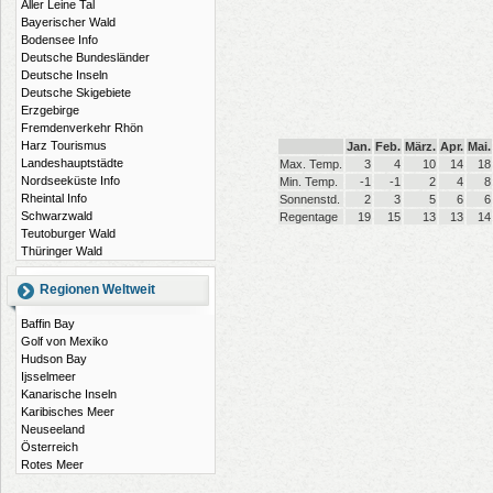
Aller Leine Tal
Bayerischer Wald
Bodensee Info
Deutsche Bundesländer
Deutsche Inseln
Deutsche Skigebiete
Erzgebirge
Fremdenverkehr Rhön
Harz Tourismus
Jan.
Feb.
März.
Apr.
Mai.
Landeshauptstädte
Max. Temp.
3
4
10
14
18
Nordseeküste Info
Min. Temp.
-1
-1
2
4
8
Rheintal Info
Sonnenstd.
2
3
5
6
6
Schwarzwald
Regentage
19
15
13
13
14
Teutoburger Wald
Thüringer Wald
Regionen Weltweit
Baffin Bay
Golf von Mexiko
Hudson Bay
Ijsselmeer
Kanarische Inseln
Karibisches Meer
Neuseeland
Österreich
Rotes Meer