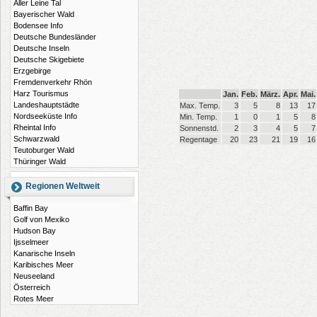
Aller Leine Tal
Bayerischer Wald
Bodensee Info
Deutsche Bundesländer
Deutsche Inseln
Deutsche Skigebiete
Erzgebirge
Fremdenverkehr Rhön
Harz Tourismus
Jan.
Feb.
März.
Apr.
Mai.
Landeshauptstädte
Max. Temp.
3
5
8
13
17
Nordseeküste Info
Min. Temp.
1
0
1
5
8
Rheintal Info
Sonnenstd.
2
3
4
5
7
Schwarzwald
Regentage
20
23
21
19
16
Teutoburger Wald
Thüringer Wald
Regionen Weltweit
Baffin Bay
Golf von Mexiko
Hudson Bay
Ijsselmeer
Kanarische Inseln
Karibisches Meer
Neuseeland
Österreich
Rotes Meer