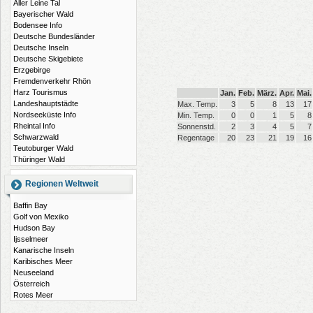
Aller Leine Tal
Bayerischer Wald
Bodensee Info
Deutsche Bundesländer
Deutsche Inseln
Deutsche Skigebiete
Erzgebirge
Fremdenverkehr Rhön
Harz Tourismus
Jan.
Feb.
März.
Apr.
Mai.
Landeshauptstädte
Max. Temp.
3
5
8
13
17
Nordseeküste Info
Min. Temp.
0
0
1
5
8
Rheintal Info
Sonnenstd.
2
3
4
5
7
Schwarzwald
Regentage
20
23
21
19
16
Teutoburger Wald
Thüringer Wald
Regionen Weltweit
Baffin Bay
Golf von Mexiko
Hudson Bay
Ijsselmeer
Kanarische Inseln
Karibisches Meer
Neuseeland
Österreich
Rotes Meer