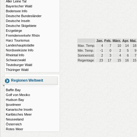
Aller Leine Tal
Bayerischer Wald
Bodensee Info
Deutsche Bundesländer
Deutsche Inseln
Deutsche Skigebiete
Erzgebirge
Fremdenverkehr Rhön
Harz Tourismus
Jan.
Feb.
März.
Apr.
Mai.
Landeshauptstädte
Max. Temp.
4
7
10
14
18
Nordseeküste Info
Min. Temp.
-1
0
2
5
9
Rheintal Info
Sonnenstd.
2
3
4
6
7
Schwarzwald
Regentage
23
17
15
16
15
Teutoburger Wald
Thüringer Wald
Regionen Weltweit
Baffin Bay
Golf von Mexiko
Hudson Bay
Ijsselmeer
Kanarische Inseln
Karibisches Meer
Neuseeland
Österreich
Rotes Meer