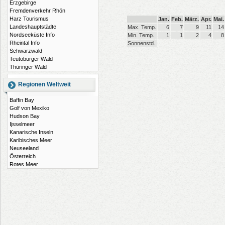
Erzgebirge
Fremdenverkehr Rhön
Harz Tourismus
Jan.
Feb.
März.
Apr.
Mai.
Landeshauptstädte
Max. Temp.
6
7
9
11
14
Nordseeküste Info
Min. Temp.
1
1
2
4
8
Rheintal Info
Sonnenstd.
Schwarzwald
Teutoburger Wald
Thüringer Wald
Regionen Weltweit
Baffin Bay
Golf von Mexiko
Hudson Bay
Ijsselmeer
Kanarische Inseln
Karibisches Meer
Neuseeland
Österreich
Rotes Meer