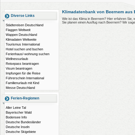
Klimadatenbank von Beernem aus 
Diverse Links
Wie ist das Klima in Beernem? Hier erfahren Sie
Sie planen einen Ausflug nach Beernem? Wir sage
Städtereisen Deutschland
Flaggen Weltweit
Wappen Deutschland
Klimadaten Weltweite
Tourismus International
Hotel suchen und buchen
Ferienhaus/-wohnung suchen
Wellnessurlaub
Reisepass beantragen
Visum beantragen
Impfungen für die Reise
Führerschein International
Familienurlaub mit Kind
Messe Deutschland
Ferien-Regionen
Aller Leine Tal
Bayerischer Wald
Bodensee Info
Deutsche Bundesländer
Deutsche Inseln
Deutsche Skigebiete