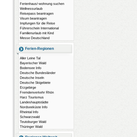
Ferienhaus/-wohnung suchen
Wellnessurlaub
Reisepass beantragen
Visum beantragen
Impfungen für die Reise
Führerschein International
Familienurlaub mit Kind
Messe Deutschland
Ferien-Regionen
Aller Leine Tal
Bayerischer Wald
Bodensee Info
Deutsche Bundesländer
Deutsche Inseln
Deutsche Skigebiete
Erzgebirge
Fremdenverkehr Rhön
Harz Tourismus
Landeshauptstädte
Nordseeküste Info
Rheintal Info
Schwarzwald
Teutoburger Wald
Thüringer Wald