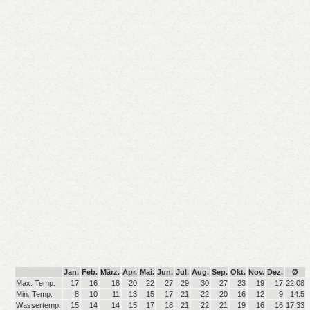
Jan.
Feb.
März.
Apr.
Mai.
Jun.
Jul.
Aug.
Sep.
Okt.
Nov.
Dez.
Ø
Max. Temp.
17
16
18
20
22
27
29
30
27
23
19
17
22.08
Min. Temp.
8
10
11
13
15
17
21
22
20
16
12
9
14.5
Wassertemp.
15
14
14
15
17
18
21
22
21
19
16
16
17.33