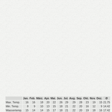
Jan.
Feb.
März.
Apr.
Mai.
Jun.
Jul.
Aug.
Sep.
Okt.
Nov.
Dez.
Ø
Max. Temp.
16
16
18
20
22
26
29
29
28
23
19
15
21.75
Min. Temp.
8
9
10
13
15
18
21
22
20
16
12
9
14.42
Wassertemp.
15
14
14
15
17
18
21
22
20
19
18
16
17.42