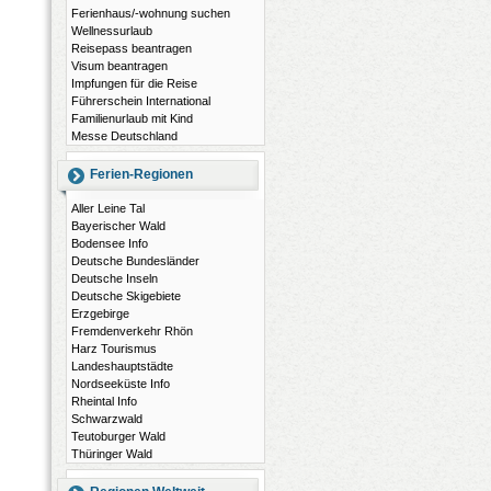
Ferienhaus/-wohnung suchen
Wellnessurlaub
Reisepass beantragen
Visum beantragen
Impfungen für die Reise
Führerschein International
Familienurlaub mit Kind
Messe Deutschland
Ferien-Regionen
Aller Leine Tal
Bayerischer Wald
Bodensee Info
Deutsche Bundesländer
Deutsche Inseln
Deutsche Skigebiete
Erzgebirge
Fremdenverkehr Rhön
Harz Tourismus
Landeshauptstädte
Nordseeküste Info
Rheintal Info
Schwarzwald
Teutoburger Wald
Thüringer Wald