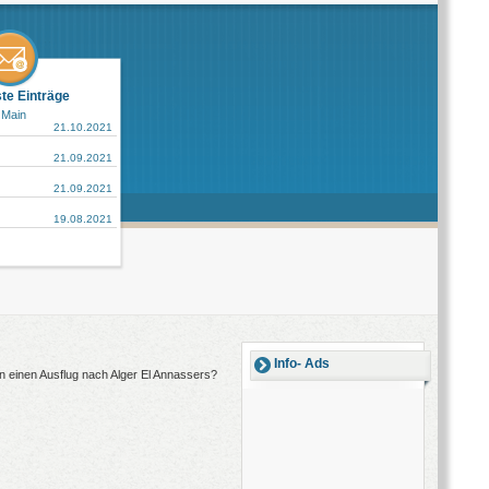
ste Einträge
 Main
21.10.2021
21.09.2021
21.09.2021
19.08.2021
Info- Ads
en einen Ausflug nach Alger El Annassers?