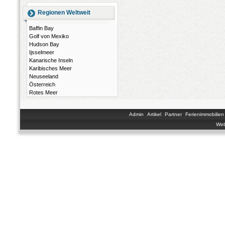
Regionen Weltweit
Baffin Bay
Golf von Mexiko
Hudson Bay
Ijsselmeer
Kanarische Inseln
Karibisches Meer
Neuseeland
Österreich
Rotes Meer
Admin
Artikel
Partner
Ferienimmobilien
Web