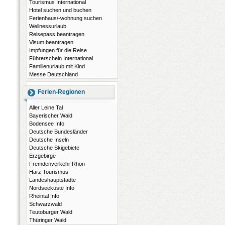
Tourismus International
Hotel suchen und buchen
Ferienhaus/-wohnung suchen
Wellnessurlaub
Reisepass beantragen
Visum beantragen
Impfungen für die Reise
Führerschein International
Familienurlaub mit Kind
Messe Deutschland
Ferien-Regionen
Aller Leine Tal
Bayerischer Wald
Bodensee Info
Deutsche Bundesländer
Deutsche Inseln
Deutsche Skigebiete
Erzgebirge
Fremdenverkehr Rhön
Harz Tourismus
Landeshauptstädte
Nordseeküste Info
Rheintal Info
Schwarzwald
Teutoburger Wald
Thüringer Wald