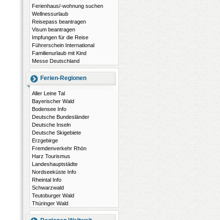
Ferienhaus/-wohnung suchen
Wellnessurlaub
Reisepass beantragen
Visum beantragen
Impfungen für die Reise
Führerschein International
Familienurlaub mit Kind
Messe Deutschland
Ferien-Regionen
Aller Leine Tal
Bayerischer Wald
Bodensee Info
Deutsche Bundesländer
Deutsche Inseln
Deutsche Skigebiete
Erzgebirge
Fremdenverkehr Rhön
Harz Tourismus
Landeshauptstädte
Nordseeküste Info
Rheintal Info
Schwarzwald
Teutoburger Wald
Thüringer Wald