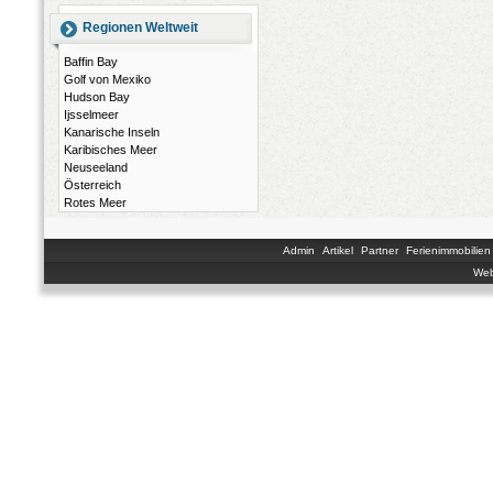
Regionen Weltweit
Baffin Bay
Golf von Mexiko
Hudson Bay
Ijsselmeer
Kanarische Inseln
Karibisches Meer
Neuseeland
Österreich
Rotes Meer
Admin
Artikel
Partner
Ferienimmobilien
Web