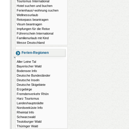
Tourismus International
Hotel suchen und buchen
Ferienhaus/-wohnung suchen
Wellnessurlaub
Reisepass beantragen
Visum beantragen
Impfungen für die Reise
Führerschein International
Familienurlaub mit Kind
Messe Deutschland
Ferien-Regionen
Aller Leine Tal
Bayerischer Wald
Bodensee Info
Deutsche Bundesländer
Deutsche Inseln
Deutsche Skigebiete
Erzgebirge
Fremdenverkehr Rhön
Harz Tourismus
Landeshauptstädte
Nordseeküste Info
Rheintal Info
Schwarzwald
Teutoburger Wald
Thüringer Wald