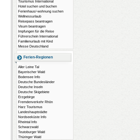
Tourismus International
Hotel suchen und buchen
Ferienhaus/-wohnung suchen
Wellnessurlaub
Reisepass beantragen
Visum beantragen
Impfungen für die Reise
Führerschein International
Familienurlaub mit Kind
Messe Deutschland
Ferien-Regionen
Aller Leine Tal
Bayerischer Wald
Bodensee Info
Deutsche Bundesländer
Deutsche Inseln
Deutsche Skigebiete
Erzgebirge
Fremdenverkehr Rhön
Harz Tourismus
Landeshauptstädte
Nordseeküste Info
Rheintal Info
Schwarzwald
Teutoburger Wald
Thüringer Wald