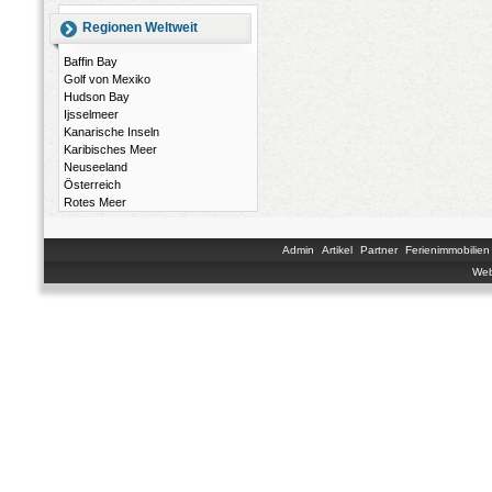
Regionen Weltweit
Baffin Bay
Golf von Mexiko
Hudson Bay
Ijsselmeer
Kanarische Inseln
Karibisches Meer
Neuseeland
Österreich
Rotes Meer
Admin
Artikel
Partner
Ferienimmobilien
Web