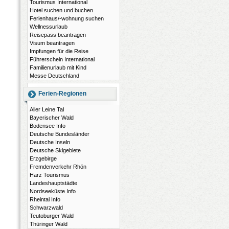
Tourismus International
Hotel suchen und buchen
Ferienhaus/-wohnung suchen
Wellnessurlaub
Reisepass beantragen
Visum beantragen
Impfungen für die Reise
Führerschein International
Familienurlaub mit Kind
Messe Deutschland
Ferien-Regionen
Aller Leine Tal
Bayerischer Wald
Bodensee Info
Deutsche Bundesländer
Deutsche Inseln
Deutsche Skigebiete
Erzgebirge
Fremdenverkehr Rhön
Harz Tourismus
Landeshauptstädte
Nordseeküste Info
Rheintal Info
Schwarzwald
Teutoburger Wald
Thüringer Wald