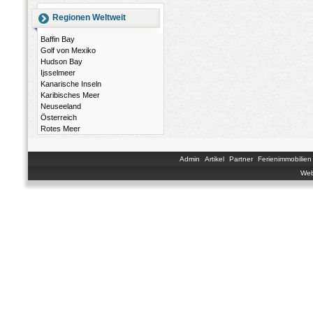
Regionen Weltweit
Baffin Bay
Golf von Mexiko
Hudson Bay
Ijsselmeer
Kanarische Inseln
Karibisches Meer
Neuseeland
Österreich
Rotes Meer
Admin
Artikel
Partner
Ferienimmobilien
Web