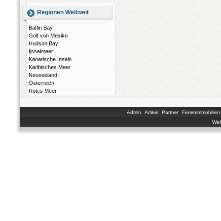
Regionen Weltweit
Baffin Bay
Golf von Mexiko
Hudson Bay
Ijsselmeer
Kanarische Inseln
Karibisches Meer
Neuseeland
Österreich
Rotes Meer
Admin
Artikel
Partner
Ferienimmobilien
Web