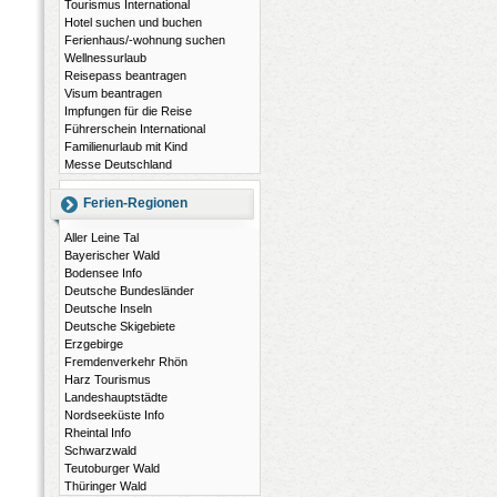
Tourismus International
Hotel suchen und buchen
Ferienhaus/-wohnung suchen
Wellnessurlaub
Reisepass beantragen
Visum beantragen
Impfungen für die Reise
Führerschein International
Familienurlaub mit Kind
Messe Deutschland
Ferien-Regionen
Aller Leine Tal
Bayerischer Wald
Bodensee Info
Deutsche Bundesländer
Deutsche Inseln
Deutsche Skigebiete
Erzgebirge
Fremdenverkehr Rhön
Harz Tourismus
Landeshauptstädte
Nordseeküste Info
Rheintal Info
Schwarzwald
Teutoburger Wald
Thüringer Wald