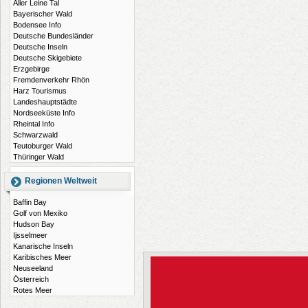
Aller Leine Tal
Bayerischer Wald
Bodensee Info
Deutsche Bundesländer
Deutsche Inseln
Deutsche Skigebiete
Erzgebirge
Fremdenverkehr Rhön
Harz Tourismus
Landeshauptstädte
Nordseeküste Info
Rheintal Info
Schwarzwald
Teutoburger Wald
Thüringer Wald
Regionen Weltweit
Baffin Bay
Golf von Mexiko
Hudson Bay
Ijsselmeer
Kanarische Inseln
Karibisches Meer
Neuseeland
Österreich
Rotes Meer