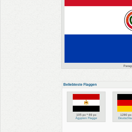
Parag
Beliebteste Flaggen
105 px * 69 px
1280 px 
Ägypten Flagge
Deutschla