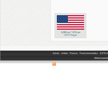
1280 px * 674 px
USA Flagge
Admin
Artikel
Partner
Ferienimmobilien
ESTA An
Webentwickl