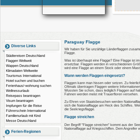
Paraguay Flagge
Diverse Links
Wir haben für Sie unzählige Länderflaggen zusamm
Flagge.
Städtereisen Deutschland
Was ist überhaupt eine Flagge? Eine Flagge ist im 
Flaggen Weltweit
ersetzbar. Flaggen werden in verschiedenen Größe
Wappen Deutschland
wird eine Flagge an einem Stock oder einem Mast 
Klimadaten Weltweite
Wann werden Flaggen eingesetzt?
Tourismus International
Hotel suchen und buchen
Flaggen kann man hissen oder setzen. Zu feierli
Ferienhaus/-wohnung suchen
Oftmals übertragen Flaggen weitere Informationen
Wussten Sie schon, dass lediglich Flaggen auf h
Wellnessurlaub
Fahnen werden meist mit Trauerfloren versehen.
Reisepass beantragen
Visum beantragen
Zu Ehren von Staatsbesuchen werden Nationalflagg
sich die Nationalflagge am Heck des Schiffes. Wei
Impfungen für die Reise
die Seekriegsflagge.
Führerschein International
Familienurlaub mit Kind
Flagge streichen
Messe Deutschland
Der Begriff "Flagge streichen" kommt aus der S
Nationalflagge auf Kriegsschiffen. Dem Angreifer wi
Ferien-Regionen