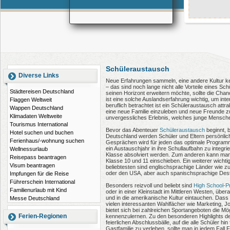
Schüleraustausch
Diverse Links
Neue Erfahrungen sammeln, eine andere Kultur k
– das sind noch lange nicht alle Vorteile eines Sc
Städtereisen Deutschland
seinen Horizont erweitern möchte, sollte die Chan
ist eine solche Auslandserfahrung wichtig, um inte
Flaggen Weltweit
beruflich betrachtet ist ein Schüleraustausch attra
Wappen Deutschland
eine neue Familie einzuleben und neue Freunde zu f
Klimadaten Weltweite
unvergessliches Erlebnis, welches junge Mensche
Tourismus International
Bevor das Abenteuer
Schüleraustausch
beginnt, b
Hotel suchen und buchen
Deutschland werden Schüler und Eltern persönlich 
Ferienhaus/-wohnung suchen
Gesprächen wird für jeden das optimale Programm 
ein Austauschjahr in ihre Schullaufbahn zu integ
Wellnessurlaub
Klasse absolviert werden. Zum anderen kann man 
Reisepass beantragen
Klasse 10 und 11 einschieben. Ein weiterer wichti
Visum beantragen
beliebtesten sind englischsprachige Länder wie zu
oder den USA, aber auch spanischsprachige Desti
Impfungen für die Reise
Führerschein International
Besonders reizvoll und beliebt sind
High School-
Familienurlaub mit Kind
oder in einer Kleinstadt im Mittleren Westen, über
und in die amerikanische Kultur eintauchen. Das
Messe Deutschland
vielen interessanten Wahlfächer wie Marketing, 
bietet sich bei zahlreichen Sportangeboten die Mö
Ferien-Regionen
kennenzulernen. Zu den besonderen Highlights de
feierlichen Abschlussbälle, auf die alle Schüler h
Gastfamilie zu verleben, sollte man in jedem Fall F