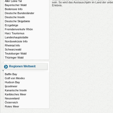
Aller Leine Tal
sein. So wird das Austauschjahr im Land der unbe
Bayerischer Wald
Erlebnis.
Bodensee Info
Deutsche Bundesländer
Deutsche Inseln
Deutsche Skigebiete
Erzgebirge
Fremdenverkehr Rhön
Harz Tourismus
Landeshauptstädte
Nordseeküste Info
Rheintal Info
Schwarzwald
Teutoburger Wald
Thüringer Wald
Regionen Weltweit
Baffin Bay
Golf von Mexiko
Hudson Bay
Ijsselmeer
Kanarische Inseln
Karibisches Meer
Neuseeland
Österreich
Rotes Meer