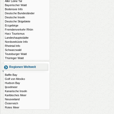
Aller Leine Tal
Bayerischer Wald
Bodensee Info
Deutsche Bundesländer
Deutsche Inseln
Deutsche Skigebiete
Erzgebirge
Fremdenverkehr Rhön
Harz Tourismus
Landeshauptstädte
Nordseeküste Info
Rheintal Info
Schwarzwald
Teutoburger Wald
Thüringer Wald
Regionen Weltweit
Baffin Bay
Golf von Mexiko
Hudson Bay
Ijsselmeer
Kanarische Inseln
Karibisches Meer
Neuseeland
Österreich
Rotes Meer